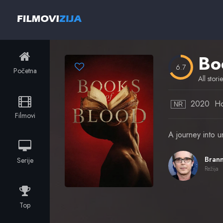
Bo
6.7
Početna
All stori
2020
Ho
NR
Filmovi
A journey into u
Serije
Režija
Top