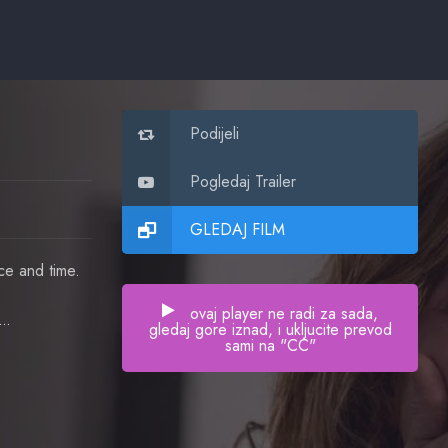
Podijeli
Pogledaj Trailer
GLEDAJ FILM
ce and time.
ovaj player ne radi za sada,
icholas Campbell
gledaj gore iznad, i ukljucite prevod
sami na "CC"