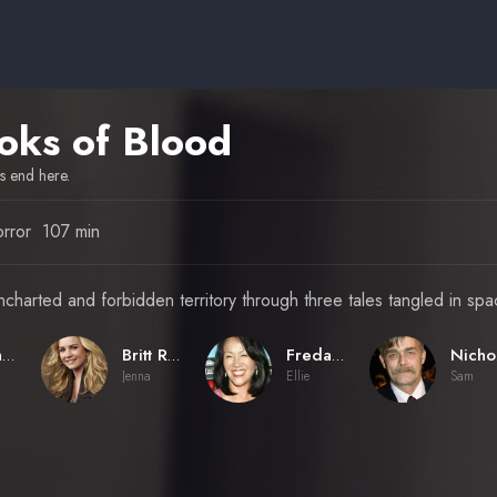
oks of Blood
es end here.
rror
107 min
ncharted and forbidden territory through three tales tangled in spa
Brannon Braga
Britt Robertson
Freda Foh Shen
N
Jenna
Ellie
Sam